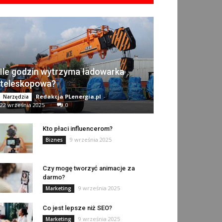
Ile godzin wytrzyma ładowarka
teleskopowa?
Redakcja PLenergia.pl
-
Narzędzia
22 września 2025
0
Kto płaci influencerom?
9 września 2025
Biznes
Czy mogę tworzyć animacje za
darmo?
9 września 2025
Marketing
Co jest lepsze niż SEO?
9 września 2025
Marketing