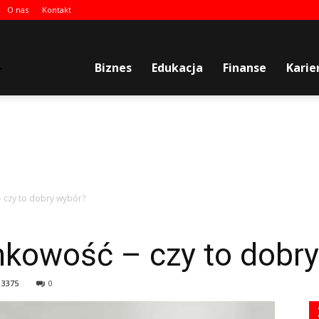
O nas
Kontakt
plenergia.pl
Biznes
Edukacja
Finanse
Karie
– czy to dobry wybór?
nkowość – czy to dobr
3375
0