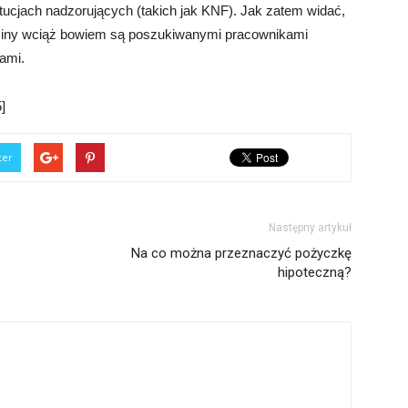
ytucjach nadzorujących (takich jak KNF). Jak zatem widać,
edziny wciąż bowiem są poszukiwanymi pracownikami
cami.
]
ter
Następny artykuł
Na co można przeznaczyć pożyczkę
hipoteczną?