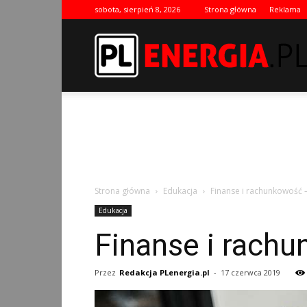
sobota, sierpień 8, 2026
Strona główna
Reklama
Strona główna
Edukacja
Finanse i rachunkowość 
Edukacja
Finanse i rachu
Przez
Redakcja PLenergia.pl
-
17 czerwca 2019