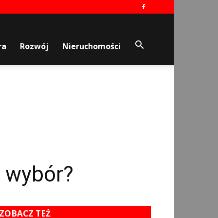
ra
Rozwój
Nieruchomości
y wybór?
ZOBACZ TEŻ