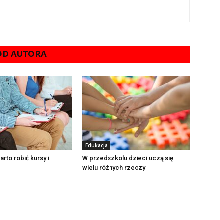
 OD AUTORA
Edukacja
rto robić kursy i
W przedszkolu dzieci uczą się
wielu różnych rzeczy