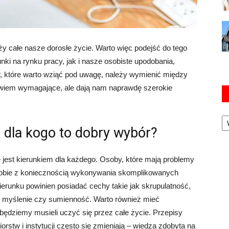
ży całe nasze dorosłe życie. Warto więc podejść do tego
ki na rynku pracy, jak i nasze osobiste upodobania,
w, które warto wziąć pod uwagę, należy wymienić między
bowiem wymagające, ale dają nam naprawdę szerokie
Ka
 dla kogo to dobry wybór?
 jest kierunkiem dla każdego. Osoby, które mają problemy
sobie z koniecznością wykonywania skomplikowanych
ierunku powinien posiadać cechy takie jak skrupulatność,
ne myślenie czy sumienność. Warto również mieć
będziemy musieli uczyć się przez całe życie. Przepisy
stw i instytucji często się zmieniają – wiedza zdobyta na