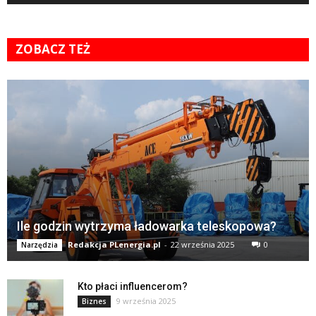
ZOBACZ TEŻ
Ile godzin wytrzyma ładowarka teleskopowa?
Redakcja PLenergia.pl
-
22 września 2025
0
Narzędzia
Kto płaci influencerom?
9 września 2025
Biznes