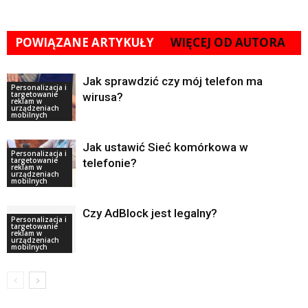
POWIĄZANE ARTYKUŁY
WIĘCEJ OD AUTORA
Jak sprawdzić czy mój telefon ma
Personalizacja i
targetowanie
wirusa?
reklam w
urządzeniach
mobilnych
Jak ustawić Sieć komórkowa w
Personalizacja i
targetowanie
telefonie?
reklam w
urządzeniach
mobilnych
Czy AdBlock jest legalny?
Personalizacja i
targetowanie
reklam w
urządzeniach
mobilnych