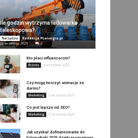
Ile godzin wytrzyma ładowarka
teleskopowa?
Redakcja PLenergia.pl
-
Narzędzia
22 września 2025
0
Kto płaci influencerom?
9 września 2025
Biznes
Czy mogę tworzyć animacje za
darmo?
9 września 2025
Marketing
Co jest lepsze niż SEO?
9 września 2025
Marketing
Jak uzyskać dofinansowanie do
fotowoltaiki 2025 dzięki programowi