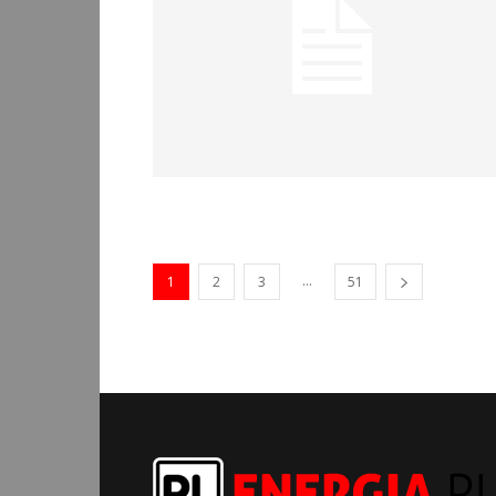
...
1
2
3
51