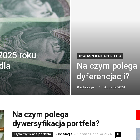
2025 roku
DYWERSYFIKACJA PORTFELA
dla
Na czym polega 
dyferencjacji?
Redakcja
-
1 listopada 2024
Na czym polega
dywersyfikacja portfela?
Redakcja
-
17 października 2024
Dywersyfikacja portfela
0