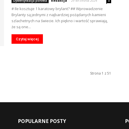
Redakcja
-
29 września 2024
Dywersyfikacja portfela
0
# Ile kosztuje 1 karatowy brylant? ## Wprowadzenie
Brylanty są jednymi z najbardziej pożądanych kamieni
szlachetnych na świecie. Ich piękno i wartość sprawiają,
że są one...
Czytaj więcej
Strona 1 z 51
POPULARNE POSTY
P