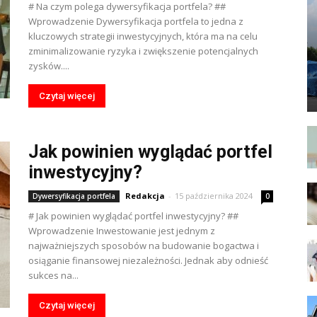
# Na czym polega dywersyfikacja portfela? ##
Wprowadzenie Dywersyfikacja portfela to jedna z
kluczowych strategii inwestycyjnych, która ma na celu
zminimalizowanie ryzyka i zwiększenie potencjalnych
zysków....
Czytaj więcej
Jak powinien wyglądać portfel
inwestycyjny?
Redakcja
-
15 października 2024
Dywersyfikacja portfela
0
# Jak powinien wyglądać portfel inwestycyjny? ##
Wprowadzenie Inwestowanie jest jednym z
najważniejszych sposobów na budowanie bogactwa i
osiąganie finansowej niezależności. Jednak aby odnieść
sukces na...
Czytaj więcej