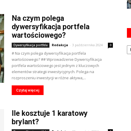
Na czym polega
dywersyfikacja portfela
wartościowego?
Ka
Redakcja
-
3 października 2024
Dywersyfikacja portfela
0
# Na czym polega dywersyfikacja portfela
wartościowego? ## Wprowadzenie Dywersyfikacja
portfela wartościowego jest jednym z kluczowych
elementów strategii inwestycyjnych. Polega na
rozproszeniu inwestycji w różne aktywa,...
Czytaj więcej
Ile kosztuje 1 karatowy
brylant?