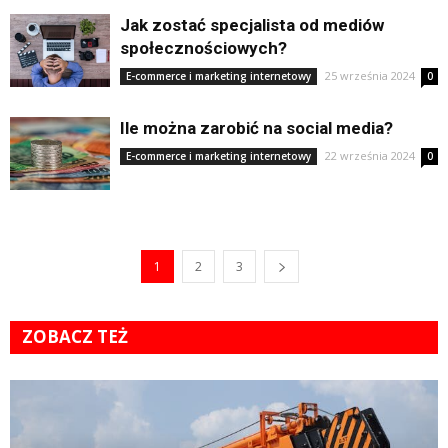
Jak zostać specjalista od mediów
społecznościowych?
25 września 2024
E-commerce i marketing internetowy
0
Ile można zarobić na social media?
22 września 2024
E-commerce i marketing internetowy
0
1
2
3
ZOBACZ TEŻ