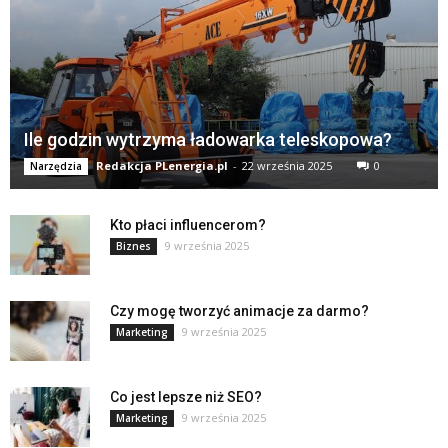
Ile godzin wytrzyma ładowarka teleskopowa?
Redakcja PLenergia.pl
-
22 września 2025
0
Narzędzia
Kto płaci influencerom?
9 września 2025
Biznes
Czy mogę tworzyć animacje za darmo?
9 września 2025
Marketing
Co jest lepsze niż SEO?
9 września 2025
Marketing