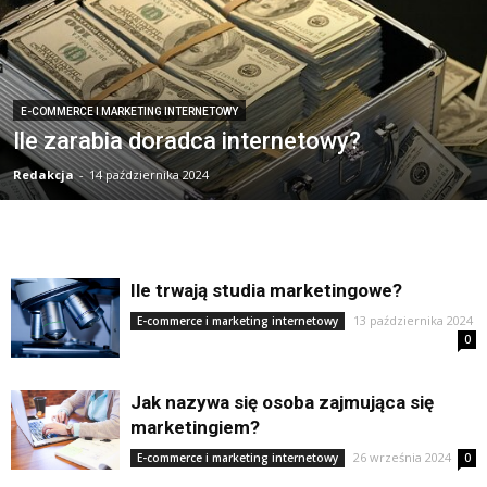
E-COMMERCE I MARKETING INTERNETOWY
Ile zarabia doradca internetowy?
Redakcja
-
14 października 2024
Ile trwają studia marketingowe?
13 października 2024
E-commerce i marketing internetowy
0
Jak nazywa się osoba zajmująca się
marketingiem?
26 września 2024
E-commerce i marketing internetowy
0