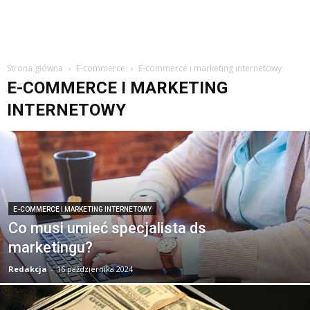
Strona główna
E-commerce
E-commerce i marketing internetowy
E-COMMERCE I MARKETING
INTERNETOWY
E-COMMERCE I MARKETING INTERNETOWY
Co musi umieć specjalista ds
marketingu?
Redakcja
-
16 października 2024